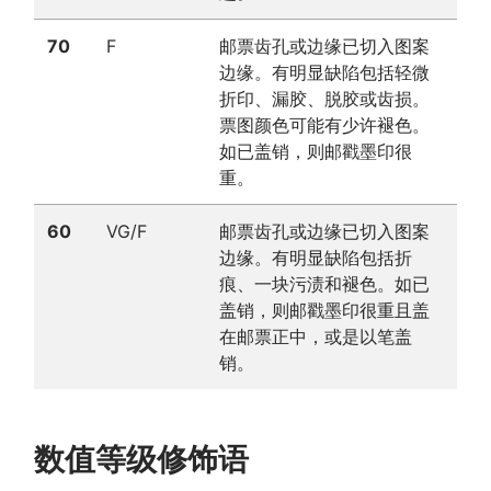
70
F
邮票齿孔或边缘已切入图案
边缘。有明显缺陷包括轻微
折印、漏胶、脱胶或齿损。
票图颜色可能有少许褪色。
如已盖销，则邮戳墨印很
重。
60
VG/F
邮票齿孔或边缘已切入图案
边缘。有明显缺陷包括折
痕、一块污渍和褪色。如已
盖销，则邮戳墨印很重且盖
在邮票正中，或是以笔盖
销。
数值等级修饰语