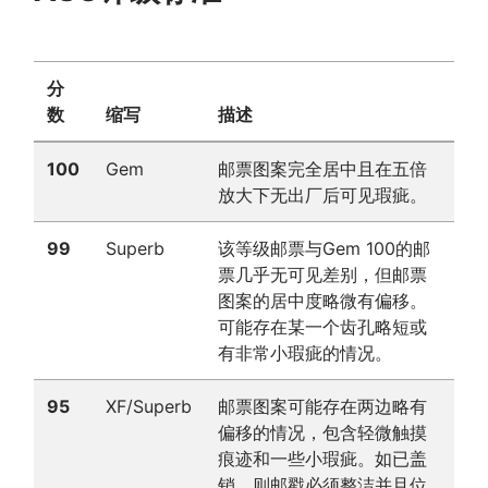
分
数
缩写
描述
100
Gem
邮票图案完全居中且在五倍
放大下无出厂后可见瑕疵。
99
Superb
该等级邮票与Gem 100的邮
票几乎无可见差别，但邮票
图案的居中度略微有偏移。
可能存在某一个齿孔略短或
有非常小瑕疵的情况。
95
XF/Superb
邮票图案可能存在两边略有
偏移的情况，包含轻微触摸
痕迹和一些小瑕疵。如已盖
销，则邮戳必须整洁并且位