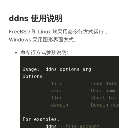
ddns 使用说明
FreeBSD 和 Linux 均采用命令行方式运行，
Windows 采用图形界面方式。
命令行方式参数说明:
Usage:  ddns options=arg

Options:

--file          Load data fr
--user          User name
--line          Short for li
--domain        Domain name 
For examples:

        ddns 
--file=account