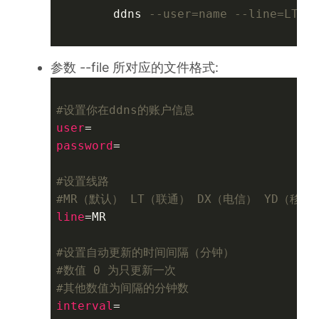
        ddns 
--user=name --line=LT -
参数 --file 所对应的文件格式:
#设置你在ddns的账户信息
user
password
=

#设置线路 
#MR（默认） LT（联通） DX（电信） YD（移动
line
=MR

#设置自动更新的时间间隔（分钟）
#数值 0 为只更新一次
#其他数值为间隔的分钟数
interval
=
