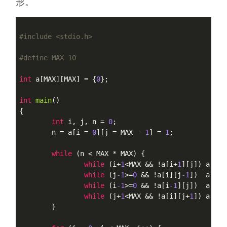
形。
#
include
<stdio.h>
#
define
 MAX 10
int
 a[MAX][MAX] = {
0
};

int
main
()
{

int
 i, j, n = 
0
;

	n = a[i = 
0
][j = MAX - 
1
] = 
1
;

while
 (n < MAX * MAX) {

while
 (i+
1
<MAX && !a[i+
1
][j]) a[++i
while
 (j
-1
>=
0
 && !a[i][j
-1
])  a[i][
while
 (i
-1
>=
0
 && !a[i
-1
][j])  a[--i
while
 (j+
1
<MAX && !a[i][j+
1
]) a[i][
	}
