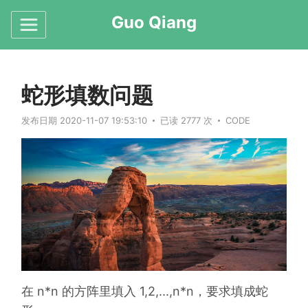
Guo Qiang
蛇形填数问题
发布日期 2020-11-07 19:53:10
已读 2777 次
CODE
在 n*n 的方阵里填入 1,2,...,n*n，要求填成蛇