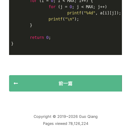
for
 (i = 
0
; i < MAX; i++) {

for
 (j = 
0
; j < MAX; j++)

printf
(
"%4d"
, a[i][j]);

printf
(
"\n"
);

	}

return
0
;

}

前一篇
Copyright © 2019~2026 Guo Qiang
Pages viewed 78,126,224