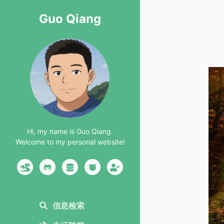
Guo Qiang
Hi, my name is Guo Qiang.
Welcome to my personal website!
信息检索