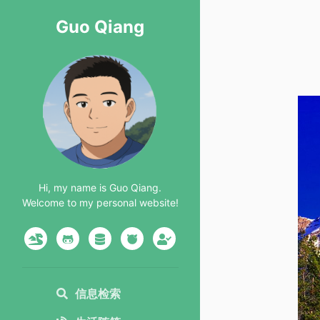
Guo Qiang
Hi, my name is Guo Qiang.
Welcome to my personal website!
信息检索